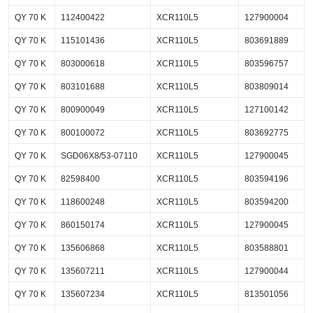
QY 70 K
112400422
XCR110L5
127900004
QY 70 K
115101436
XCR110L5
803691889
QY 70 K
803000618
XCR110L5
803596757
QY 70 K
803101688
XCR110L5
803809014
QY 70 K
800900049
XCR110L5
127100142
QY 70 K
800100072
XCR110L5
803692775
QY 70 K
SGD06X8/53-07110
XCR110L5
127900045
QY 70 K
82598400
XCR110L5
803594196
QY 70 K
118600248
XCR110L5
803594200
QY 70 K
860150174
XCR110L5
127900045
QY 70 K
135606868
XCR110L5
803588801
QY 70 K
135607211
XCR110L5
127900044
QY 70 K
135607234
XCR110L5
813501056