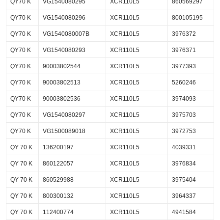
QY70 K
VG1540080295
XCR110L5
860569297
QY70 K
VG1540080296
XCR110L5
800105195
QY70 K
VG1540080007B
XCR110L5
3976372
QY70 K
VG1540080293
XCR110L5
3976371
QY70 K
90003802544
XCR110L5
3977393
QY70 K
90003802513
XCR110L5
5260246
QY70 K
90003802536
XCR110L5
3974093
QY70 K
VG1540080297
XCR110L5
3975703
QY70 K
VG1500089018
XCR110L5
3972753
QY 70 K
136200197
XCR110L5
4039331
QY 70 K
860122057
XCR110L5
3976834
QY 70 K
860529988
XCR110L5
3975404
QY 70 K
800300132
XCR110L5
3964337
QY 70 K
112400774
XCR110L5
4941584