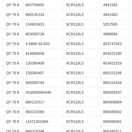
QY 70 K
803750655
XCR110L5
4941582
QY 70 K
860145234
XCR110L5
4941583
QY 70 K
134901633
XCR110L5
5257595
QY 70 K
803000738
XCR110L5
4988594
QY 70 K
4-6866-02-002
XCR110L5
803747043
QY 70 K
819900058
XCR110L5
803422330
QY 70 K
130300409
XCR110L5
803422329
QY 70 K
130300407
XCR110L5
800152106
QY 70 K
805000794
XCR110L5
860152434
QY 70 K
VG2600060446
XCR110L5
860509107
QY 70 K
860122317
XCR110L5
860509084
QY 70 K
860122090
XCR110L5
860569302
QY 70 K
1147130199A
XCR110L5
860569301
QY 70 K
860316348
XCR110L5
800345511