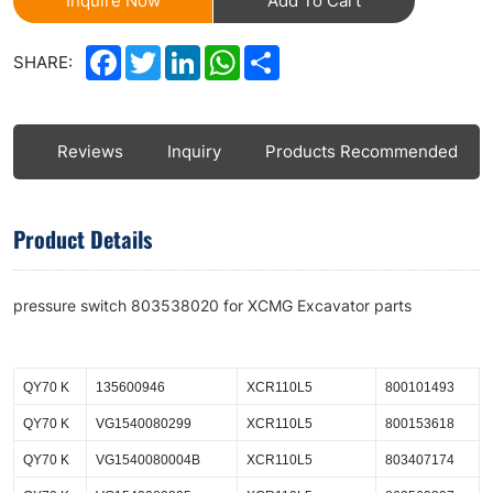
Inquire Now
Add To Cart
Facebook
Twitter
LinkedIn
WhatsApp
Share
SHARE:
ls
Reviews
Inquiry
Products Recommended
Product Details
pressure switch 803538020 for XCMG Excavator parts
QY70 K
135600946
XCR110L5
800101493
QY70 K
VG1540080299
XCR110L5
800153618
QY70 K
VG1540080004B
XCR110L5
803407174