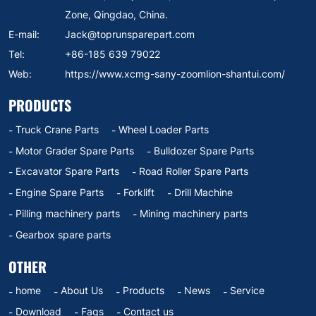
Zone, Qingdao, China.
E-mail:
Jack@toprunsparepart.com
Tel:
+86-185 639 79022
Web:
https://www.xcmg-sany-zoomlion-shantui.com/
PRODUCTS
Truck Crane Parts
Wheel Loader Parts
Motor Grader Spare Parts
Bulldozer Spare Parts
Excavator Spare Parts
Road Roller Spare Parts
Engine Spare Parts
Forklift
Drill Machine
Pilling machinery parts
Mining machinery parts
Gearbox spare parts
OTHER
home
About Us
Products
News
Service
Download
Faqs
Contact us