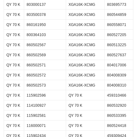
QY 70 K
803000137
XGA16K-XCMG
803695773
QY 70 K
803500378
XGA16K-XCMG
860544859
QY 70 K
860161950
XGA16K-XCMG
860558071
QY 70 K
800364103
XGA16K-XCMG
860527205
QY 70 K
860502567
XGA16K-XCMG
860513225
QY 70 K
860502569
XGA16K-XCMG
860527637
QY 70 K
860502571
XGA16K-XCMG
804017006
QY 70 K
860502572
XGA16K-XCMG
804008309
QY 70 K
860502573
XGA16K-XCMG
804008310
QY 70 K
115902596
QY 70 K
459310466
QY 70 K
114100927
QY 70 K
860532920
QY 70 K
115902581
QY 70 K
860533395
QY 70 K
116000071
QY 70 K
860524418
QY 70 K
115902434
QY 70 K
459309424