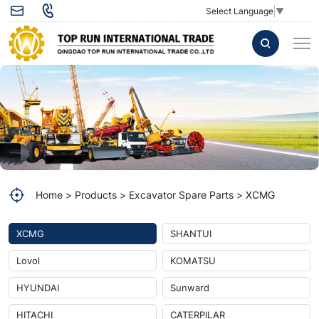
pressure
Select Language
▼
switch
803538020
for
XCMG
Excavator
parts
803538020
Home
Products
Excavator Spare Parts
XCMG
pressure
switch
XCMG
SHANTUI
Lovol
KOMATSU
HYUNDAI
Sunward
HITACHI
CATERPILAR